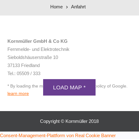
Home
Anfahrt
Kornmüller GmbH & Co KG
Fernmelde- und Elektrotechnik
Sieboldshäuserstraße 10
GDPR MAP
37133 Friedland
Tel.: 05509 / 333
* By loading the map you accept the privacy policy of Google.
LOAD MAP *
learn more
Copyright © Kornmüller 2018
Consent-Management-Plattform von Real Cookie Banner